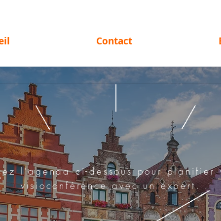
eil
Contact
isez l'agenda ci-dessous pour planifier 
visioconférence avec un expert.