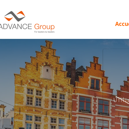
Accu
Util