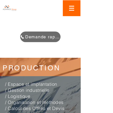
Demande rappel
PRODUCTION
/ Espace et implantation
/ Gestion industrielle
/ Logistique
/ Organisation et méthodes
/ Calcul des Offres et Devis